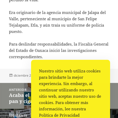
Era originario de la agencia municipal de Jalapa del
Valle, perteneciente al municipio de San Felipe
Tejalapam, Etla, y aún traía su uniforme de policía
puesto.
Para deslindar responsabilidades, la Fiscalía General
del Estado de Oaxaca inició las investigaciones
correspondientes.
Nuestro sitio web utiliza cookies
Publicado
Autor
Categorías
diciembre 21, 2022
La redacción
Policiaca
para brindarte la mejor
el
experiencia. Sin embargo, al
Navegación
continuar utilizando nuestro
ANTERIOR
de
Acaba el año y suben ‘chelas’, ‘chescos’,
Entrada
sitio web, aceptas nuestro uso de
entradas
pan y cigarros
anterior:
cookies. Para obtener más
información, lee nuestra
Política de Privacidad
SIGUIENTE