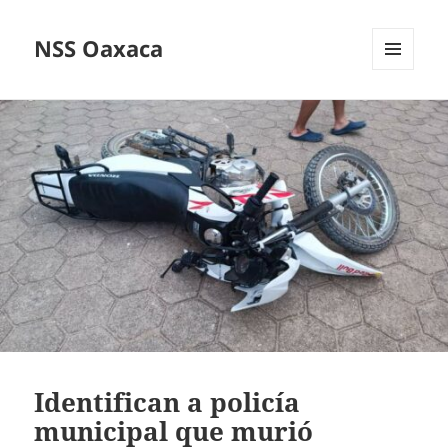
NSS Oaxaca
MENÚ
Y
WIDGETS
Identifican a policía
municipal que murió