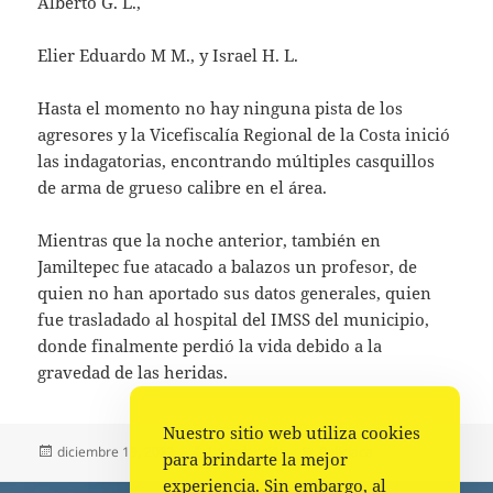
Alberto G. L.,
Elier Eduardo M M., y Israel H. L.
Hasta el momento no hay ninguna pista de los
agresores y la Vicefiscalía Regional de la Costa inició
las indagatorias, encontrando múltiples casquillos
de arma de grueso calibre en el área.
Mientras que la noche anterior, también en
Jamiltepec fue atacado a balazos un profesor, de
quien no han aportado sus datos generales, quien
fue trasladado al hospital del IMSS del municipio,
donde finalmente perdió la vida debido a la
gravedad de las heridas.
Nuestro sitio web utiliza cookies
Publicado
Autor
Categorías
diciembre 19, 2022
La redacción
Policiaca
para brindarte la mejor
el
experiencia. Sin embargo, al