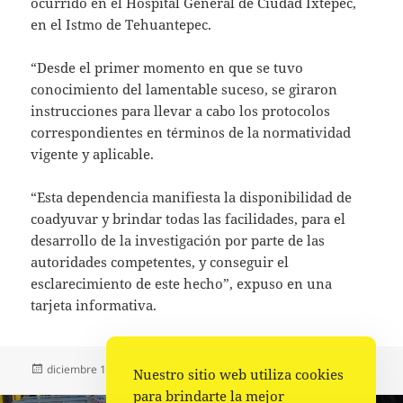
ocurrido en el Hospital General de Ciudad Ixtepec,
en el Istmo de Tehuantepec.
“Desde el primer momento en que se tuvo
conocimiento del lamentable suceso, se giraron
instrucciones para llevar a cabo los protocolos
correspondientes en términos de la normatividad
vigente y aplicable.
“Esta dependencia manifiesta la disponibilidad de
coadyuvar y brindar todas las facilidades, para el
desarrollo de la investigación por parte de las
autoridades competentes, y conseguir el
esclarecimiento de este hecho”, expuso en una
tarjeta informativa.
Publicado
Autor
Categorías
diciembre 16, 2022
La redacción
Policiaca
Nuestro sitio web utiliza cookies
el
para brindarte la mejor