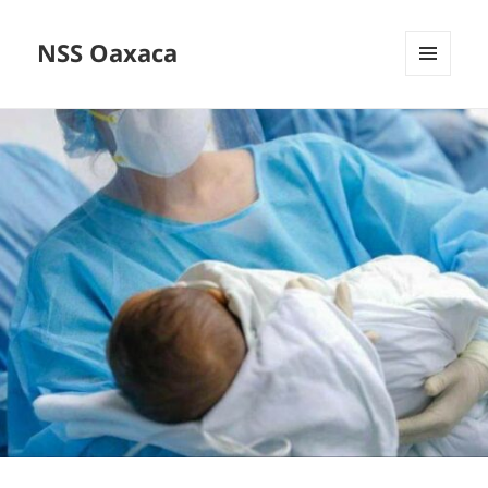
NSS Oaxaca
MENÚ
Y
WIDGETS