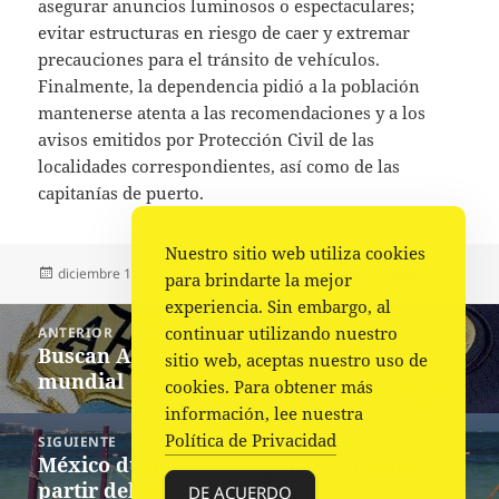
asegurar anuncios luminosos o espectaculares;
evitar estructuras en riesgo de caer y extremar
precauciones para el tránsito de vehículos.
Finalmente, la dependencia pidió a la población
mantenerse atenta a las recomendaciones y a los
avisos emitidos por Protección Civil de las
localidades correspondientes, así como de las
capitanías de puerto.
Nuestro sitio web utiliza cookies
Publicado
Autor
Categorías
diciembre 14, 2022
Comunicado
Estado
,
Portada
para brindarte la mejor
el
experiencia. Sin embargo, al
Navegación
continuar utilizando nuestro
ANTERIOR
de
Buscan Argentina y Francia tercer título
Entrada
sitio web, aceptas nuestro uso de
entradas
mundial
anterior:
cookies. Para obtener más
información, lee nuestra
Política de Privacidad
SIGUIENTE
México duplica los días de vacaciones a
Siguiente
partir del próximo año
entrada:
DE ACUERDO