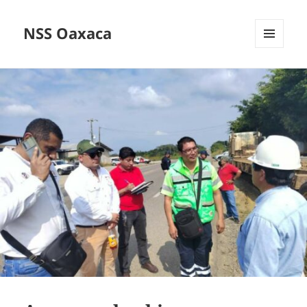
NSS Oaxaca
MENÚ
Y
WIDGETS