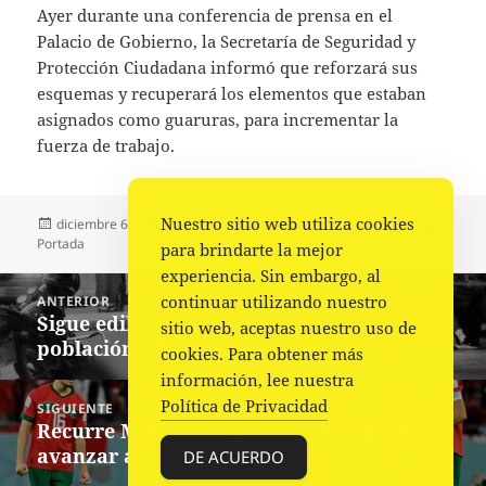
Ayer durante una conferencia de prensa en el
Palacio de Gobierno, la Secretaría de Seguridad y
Protección Ciudadana informó que reforzará sus
esquemas y recuperará los elementos que estaban
asignados como guaruras, para incrementar la
fuerza de trabajo.
Nuestro sitio web utiliza cookies
Publicado
Autor
Categorías
diciembre 6, 2022
La redacción
Municipios
,
Policiaca
,
el
Portada
para brindarte la mejor
experiencia. Sin embargo, al
Navegación
continuar utilizando nuestro
ANTERIOR
de
Sigue edil de Salina Cruz sin proteger a la
Entrada
sitio web, aceptas nuestro uso de
entradas
población y hoy otro ejecutado
anterior:
cookies. Para obtener más
información, lee nuestra
Política de Privacidad
SIGUIENTE
Recurre Marruecos a los penales para
Siguiente
avanzar a Cuartos
entrada:
DE ACUERDO