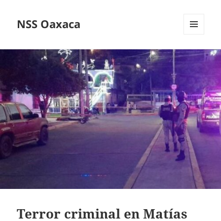
NSS Oaxaca
MENÚ
Y
WIDGETS
Terror criminal en Matías