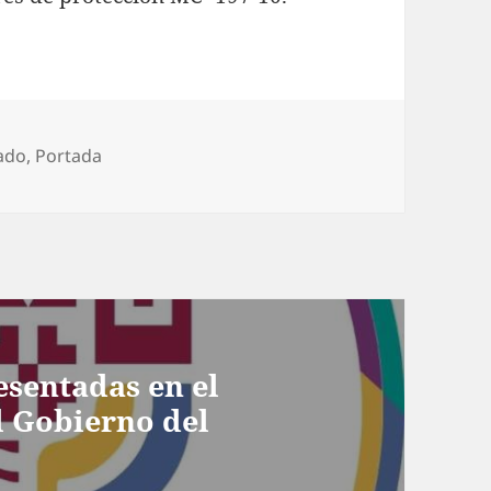
egorías
ado
,
Portada
esentadas en el
l Gobierno del