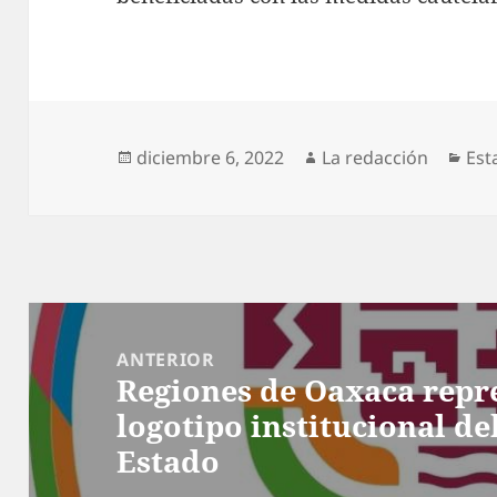
Publicado
Autor
Cat
diciembre 6, 2022
La redacción
Est
el
Navegación
de
ANTERIOR
Regiones de Oaxaca repr
entradas
Entrada
logotipo institucional de
anterior:
Estado