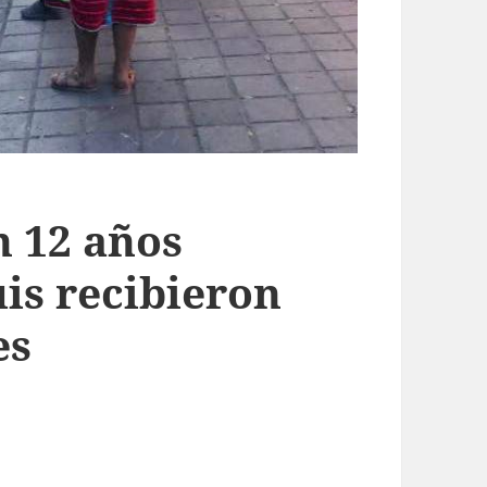
 12 años
is recibieron
es