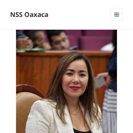
NSS Oaxaca
MENÚ
Y
WIDGETS