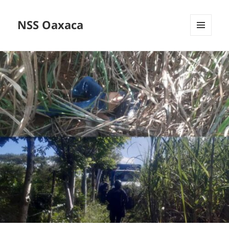
NSS Oaxaca
MENÚ
Y
WIDGETS