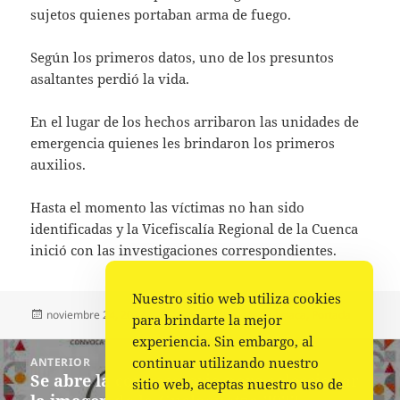
sujetos quienes portaban arma de fuego.
Según los primeros datos, uno de los presuntos
asaltantes perdió la vida.
En el lugar de los hechos arribaron las unidades de
emergencia quienes les brindaron los primeros
auxilios.
Hasta el momento las víctimas no han sido
identificadas y la Vicefiscalía Regional de la Cuenca
inició con las investigaciones correspondientes.
Nuestro sitio web utiliza cookies
Publicado
Autor
Categorías
noviembre 24, 2022
La redacción
Policiaca
,
Portada
para brindarte la mejor
el
experiencia. Sin embargo, al
Navegación
continuar utilizando nuestro
ANTERIOR
de
Se abre la convocatoria para seleccionar
Entrada
sitio web, aceptas nuestro uso de
entradas