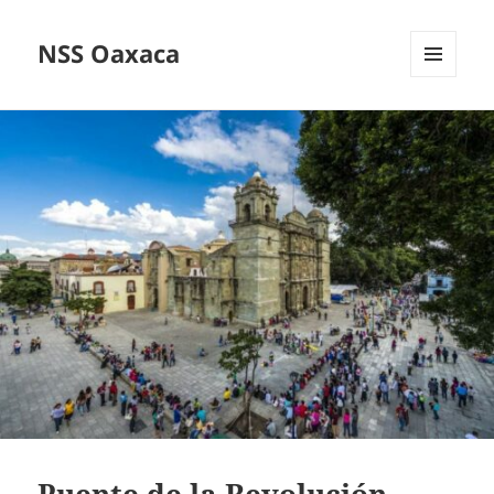
NSS Oaxaca
MENÚ
Y
WIDGETS