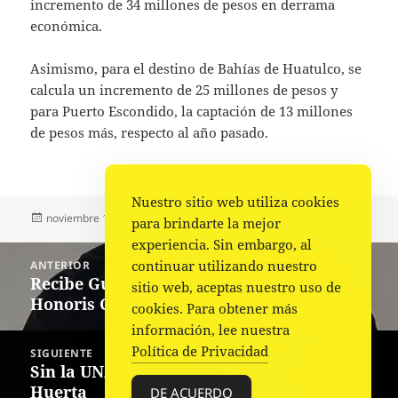
incremento de 34 millones de pesos en derrama
económica.
Asimismo, para el destino de Bahías de Huatulco, se
calcula un incremento de 25 millones de pesos y
para Puerto Escondido, la captación de 13 millones
de pesos más, respecto al año pasado.
Nuestro sitio web utiliza cookies
Publicado
Autor
Categorías
noviembre 17, 2022
La redacción
Portada
,
Turismo
para brindarte la mejor
el
experiencia. Sin embargo, al
Navegación
continuar utilizando nuestro
ANTERIOR
de
Recibe Guillermo del Toro Doctorado
Entrada
sitio web, aceptas nuestro uso de
entradas
Honoris Causa de la UNAM
anterior:
cookies. Para obtener más
información, lee nuestra
Política de Privacidad
SIGUIENTE
Sin la UNAM no estaría aquí: Tenoch
Siguiente
Huerta
entrada:
DE ACUERDO