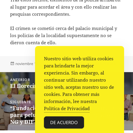
al lugar para acordar el área y con ello realizar las
pesquisas correspondientes.
El crimen se cometió cerca del palacio municipal y
los policías de la localidad supuestamente no se
dieron cuenta de ello.
Nuestro sitio web utiliza cookies
Publicado
Autor
Categorías
noviembre 16, 2022
La redacción
Policiaca
,
Portada
para brindarte la mejor
el
experiencia. Sin embargo, al
Navegación
continuar utilizando nuestro
ANTERIOR
de
El florecimiento de Natalia Lafourcade
Entrada
sitio web, aceptas nuestro uso de
entradas
anterior:
cookies. Para obtener más
información, lee nuestra
SIGUIENTE
“Fundación ADO hace entrega de trenzas
Siguiente
Política de Privacidad
para pelucas oncológicas, a Fundación
entrada:
NG y DIF Municipal”
DE ACUERDO