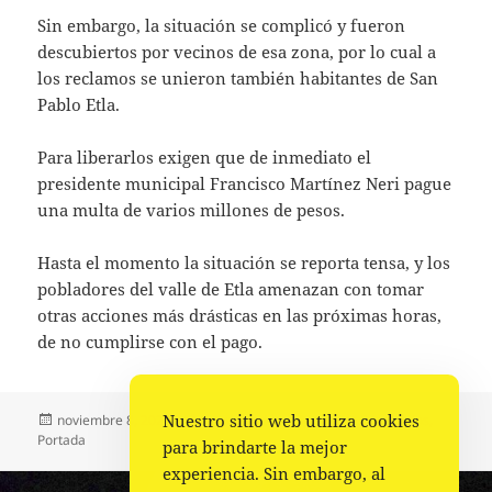
Sin embargo, la situación se complicó y fueron
descubiertos por vecinos de esa zona, por lo cual a
los reclamos se unieron también habitantes de San
Pablo Etla.
Para liberarlos exigen que de inmediato el
presidente municipal Francisco Martínez Neri pague
una multa de varios millones de pesos.
Hasta el momento la situación se reporta tensa, y los
pobladores del valle de Etla amenazan con tomar
otras acciones más drásticas en las próximas horas,
de no cumplirse con el pago.
Nuestro sitio web utiliza cookies
Publicado
Autor
Categorías
noviembre 8, 2022
La redacción
Estado
,
Municipios
,
el
Portada
para brindarte la mejor
experiencia. Sin embargo, al
Navegación