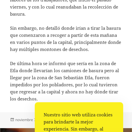
viernes, y con lo cual reanudaban la recolección de
basura.
Sin embargo, no detalló donde irían a tirar la basura
que comenzaron a recoger a partir de esta mañana
en varios puntos de la capital, principalmente donde
hay múltiples montones de desechos.
De última hora se informó que sería en la zona de
Etla donde llevarían los camiones de basura pero al
llegar por la zona de San Sebastián Etla, fueron
impedidos por los pobladores, por lo cual tuvieron
que regresar a la capital y ahora no hay dónde tirar
los desechos.
Nuestro sitio web utiliza cookies
Publicado
Autor
Categorías
noviembre 7, 2022
La redacción
Ciudad
,
Portada
para brindarte la mejor
el
experiencia. Sin embargo, al
Navegación