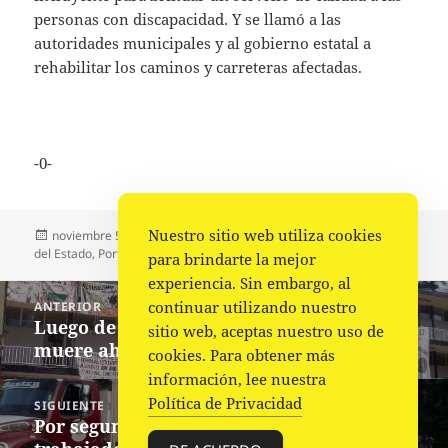
personas con discapacidad. Y se llamó a las
autoridades municipales y al gobierno estatal a
rehabilitar los caminos y carreteras afectadas.
-0-
Nuestro sitio web utiliza cookies
Publicado
Autor
Categorías
noviembre 5, 2022
Comunicado Congreso
Congreso
el
del Estado
,
Portada
para brindarte la mejor
experiencia. Sin embargo, al
Navegación
continuar utilizando nuestro
ANTERIOR
de
Luego de una borrachera en el CRENO,
Entrada
sitio web, aceptas nuestro uso de
entradas
muere ahogado un normalista.
anterior:
cookies. Para obtener más
información, lee nuestra
Política de Privacidad
SIGUIENTE
Por segundo día, paran labores
Siguiente