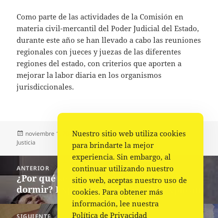
Como parte de las actividades de la Comisión en
materia civil-mercantil del Poder Judicial del Estado,
durante este año se han llevado a cabo las reuniones
regionales con jueces y juezas de las diferentes
regiones del estado, con criterios que aporten a
mejorar la labor diaria en los organismos
jurisdiccionales.
Nuestro sitio web utiliza cookies
Publicado
Autor
Categorías
noviembre 1, 2022
Comunicado Poder Judicial
el
Justicia
para brindarte la mejor
experiencia. Sin embargo, al
Navegación
continuar utilizando nuestro
ANTERIOR
de
¿Por qué se te “sube el muerto” al
Entrada
sitio web, aceptas nuestro uso de
entradas
dormir? Expertos de la UNAM te explican
anterior:
cookies. Para obtener más
información, lee nuestra
Política de Privacidad
SIGUIENTE