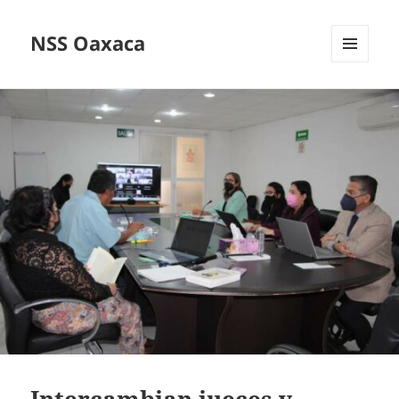
NSS Oaxaca
MENÚ
Y
WIDGETS