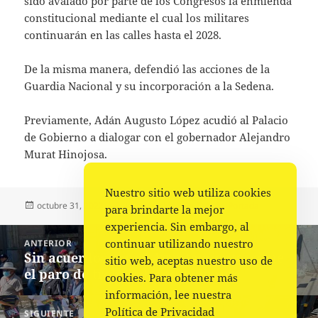
sido avalado por parte de los Congresos la enmienda
constitucional mediante el cual los militares
continuarán en las calles hasta el 2028.
De la misma manera, defendió las acciones de la
Guardia Nacional y su incorporación a la Sedena.
Previamente, Adán Augusto López acudió al Palacio
de Gobierno a dialogar con el gobernador Alejandro
Murat Hinojosa.
Nuestro sitio web utiliza cookies
Publicado
Autor
Categorías
octubre 31, 2022
La redacción
Estado
,
Portada
para brindarte la mejor
el
experiencia. Sin embargo, al
Navegación
continuar utilizando nuestro
ANTERIOR
de
Sin acuerdos con el Ayuntamiento, sigue
Entrada
sitio web, aceptas nuestro uso de
entradas
el paro de trabajadores de limpia
anterior:
cookies. Para obtener más
información, lee nuestra
Política de Privacidad
SIGUIENTE