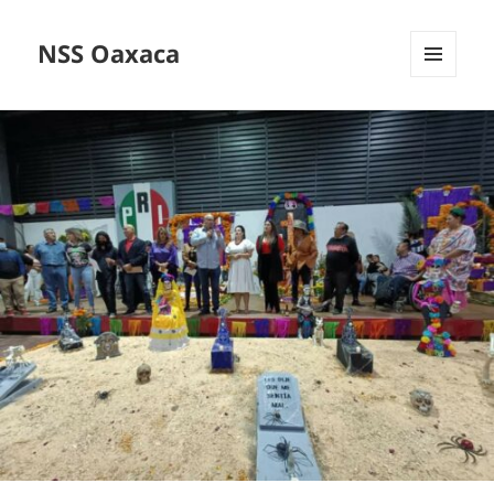
NSS Oaxaca
MENÚ
Y
WIDGETS