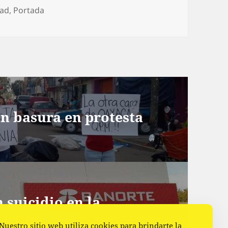
gorías
dad
,
Portada
on basura en protesta
 suicidio en la
l Istmo
Nuestro sitio web utiliza cookies para brindarte la