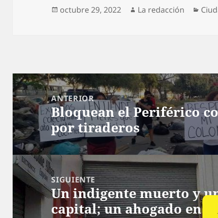
Publicado
Autor
Cate
octubre 29, 2022
La redacción
Ciu
el
Navegación
de
ANTERIOR
Bloquean el Periférico c
entradas
Entrada
por tiraderos
anterior:
SIGUIENTE
Un indigente muerto y un
Siguiente
capital; un ahogado en e
entrada: