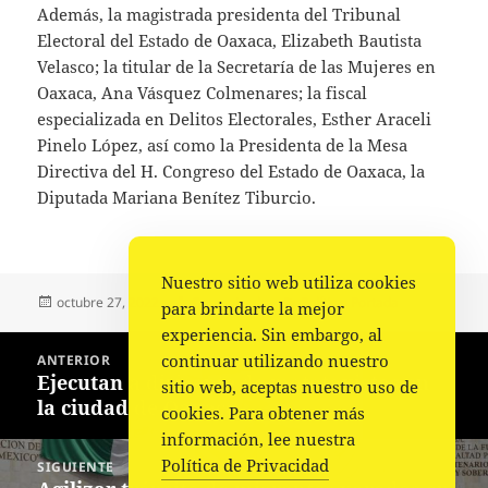
Además, la magistrada presidenta del Tribunal
Electoral del Estado de Oaxaca, Elizabeth Bautista
Velasco; la titular de la Secretaría de las Mujeres en
Oaxaca, Ana Vásquez Colmenares; la fiscal
especializada en Delitos Electorales, Esther Araceli
Pinelo López, así como la Presidenta de la Mesa
Directiva del H. Congreso del Estado de Oaxaca, la
Diputada Mariana Benítez Tiburcio.
Nuestro sitio web utiliza cookies
Publicado
Autor
Categorías
octubre 27, 2022
Comunicado
Política
,
Portada
para brindarte la mejor
el
experiencia. Sin embargo, al
Navegación
continuar utilizando nuestro
ANTERIOR
de
Ejecutan a dirigente de mototaxistas en
Entrada
sitio web, aceptas nuestro uso de
entradas
la ciudad de Oaxaca
anterior:
cookies. Para obtener más
información, lee nuestra
Política de Privacidad
SIGUIENTE