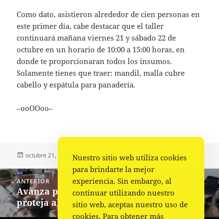
Como dato, asistieron alrededor de cien personas en
este primer día, cabe destacar que el taller
continuará mañana viernes 21 y sábado 22 de
octubre en un horario de 10:00 a 15:00 horas, en
donde te proporcionaran todos los insumos.
Solamente tienes que traer: mandil, malla cubre
cabello y espátula para panadería.
–ooOOoo–
Publicado
Autor
Categorías
octubre 21, 2022
La redacción
Estado
Nuestro sitio web utiliza cookies
el
para brindarte la mejor
Navegación
experiencia. Sin embargo, al
ANTERIOR
de
Avanza proceso para construir ley que
Entrada
continuar utilizando nuestro
entradas
proteja al maguey en Oaxaca
anterior:
sitio web, aceptas nuestro uso de
cookies. Para obtener más