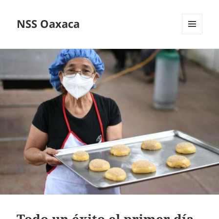
NSS Oaxaca
MENÚ
Y
WIDGETS