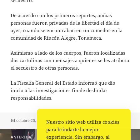
secuestro.
De acuerdo con los primeros reportes, ambas
personas fueron privadas de la libertad el día de
ayer, cuando se encontraban en un comedor en la
comunidad de Rincón Alegre, Tonameca.
Asimismo a lado de los cuerpos, fueron localizadas
dos cartulinas con mensajes a quienes se les atribuía
el secuestro de otras personas.
La Fiscalía General del Estado informó que dio
inicio a las investigaciones fin de deslindar
responsabilidades.
Publicado
Autor
Categorías
octubre 20, 2022
La redacción
Policiaca
Nuestro sitio web utiliza cookies
el
para brindarte la mejor
Navegación
experiencia. Sin embargo, al
ANTERIOR