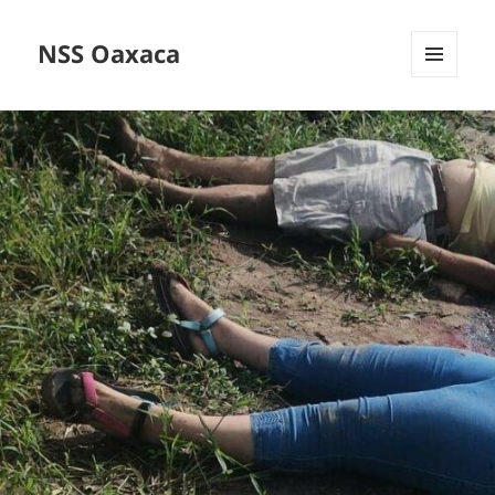
NSS Oaxaca
MENÚ
Y
WIDGETS