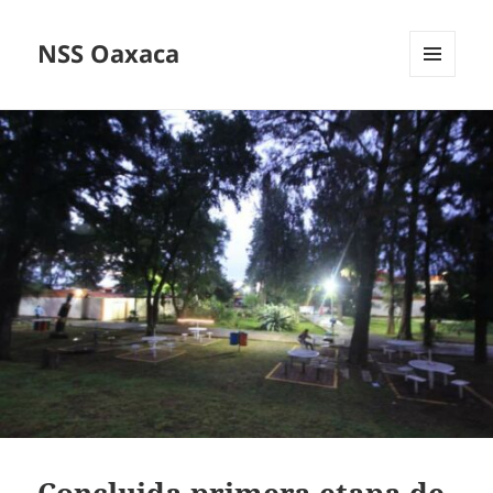
NSS Oaxaca
MENÚ
Y
WIDGETS