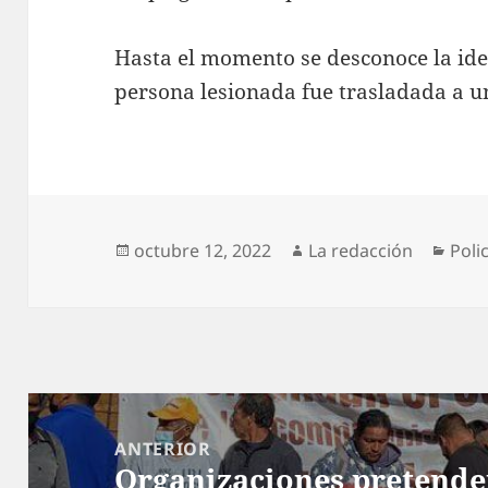
Hasta el momento se desconoce la iden
persona lesionada fue trasladada a un
Publicado
Autor
Cate
octubre 12, 2022
La redacción
Poli
el
Navegación
de
ANTERIOR
Organizaciones pretende
entradas
Entrada