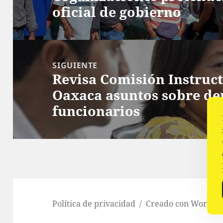
oficial de gobierno
anterior:
SIGUIENTE
Revisa Comisión Instruct
Siguiente
Oaxaca asuntos sobre d
entrada:
funcionarios
Política de privacidad
Creado con WordPr