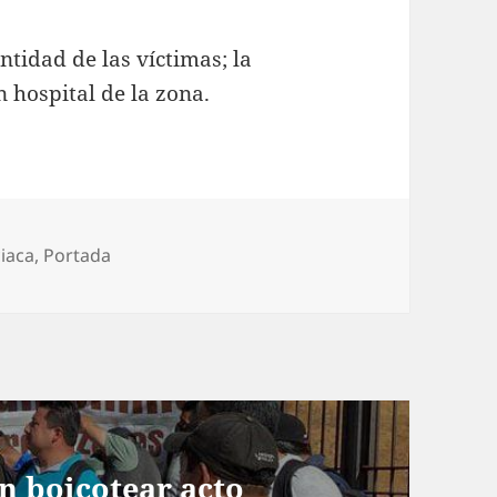
tidad de las víctimas; la
 hospital de la zona.
gorías
ciaca
,
Portada
n boicotear acto