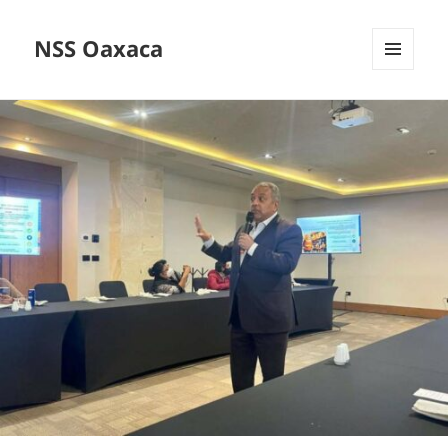
NSS Oaxaca
MENÚ
Y
WIDGETS