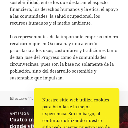
sostebinilidad, entre los que destacan el aspecto
financiero, los derechos humanos y la ética, el apoyo
a las comunidades, la salud ocupacional, los
recursos humanos y el medio ambiente.
Los representantes de la importante empresa minera
recalcaron que en Oaxaca hay una atención
prioritaria a los usos, costumbres y tradiciones tanto
de San José del Progreso como de comunidades
circunvecinas, pues son la base no solamente de la
población, sino del desarrollo sostenible y
sustentable que impulsan.
Publicado
Autor
Categorías
octubre 11, 2022
La redacción
Estado
,
Portada
Nuestro sitio web utiliza cookies
el
para brindarte la mejor
Navegación
experiencia. Sin embargo, al
ANTERIOR
de
Cuatro muertos en accidente de autobús
Entrada
continuar utilizando nuestro
entradas
donde viajaban músicos de Huajuapan
anterior:
sitio web, aceptas nuestro uso de