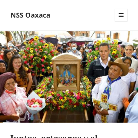
NSS Oaxaca
MENÚ
Y
WIDGETS