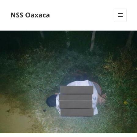
NSS Oaxaca
MENÚ
Y
WIDGETS