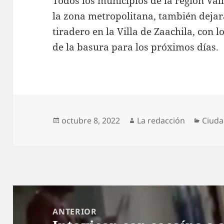
Todos los municipios de la región Val
la zona metropolitana, también dejar
tiradero en la Villa de Zaachila, con l
de la basura para los próximos días.
Publicado
Autor
Categ
octubre 8, 2022
La redacción
Ciud
el
Navegación
de
ANTERIOR
entradas