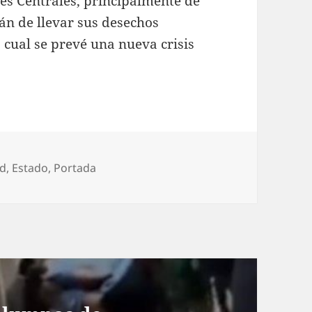
les Centrales, principalmente de
án de llevar sus desechos
o cual se prevé una nueva crisis
orías
ad
,
Estado
,
Portada