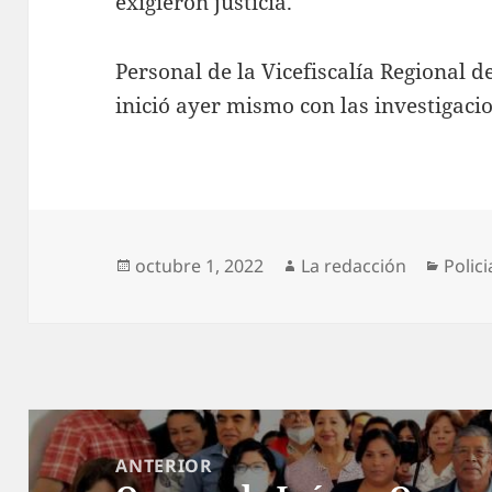
exigieron justicia.
Personal de la Vicefiscalía Regional 
inició ayer mismo con las investigaci
Publicado
Autor
Categ
octubre 1, 2022
La redacción
Polic
el
Navegación
de
ANTERIOR