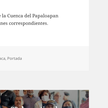
de la Cuenca del Papaloapan
ones correspondientes.
orías
iaca
,
Portada