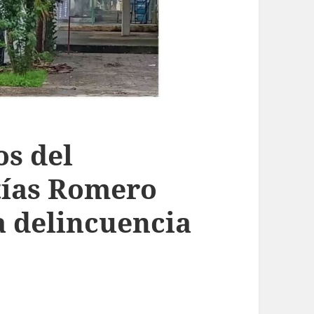
os del
tías Romero
a delincuencia