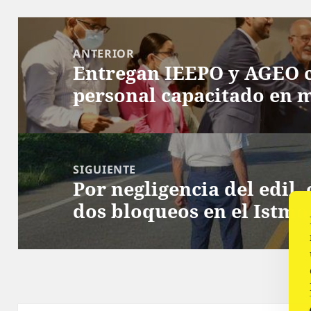
Navegación
de
ANTERIOR
Entregan IEEPO y AGEO c
entradas
Entrada
personal capacitado en m
anterior:
SIGUIENTE
Por negligencia del edil,
Siguiente
dos bloqueos en el Istmo
entrada: