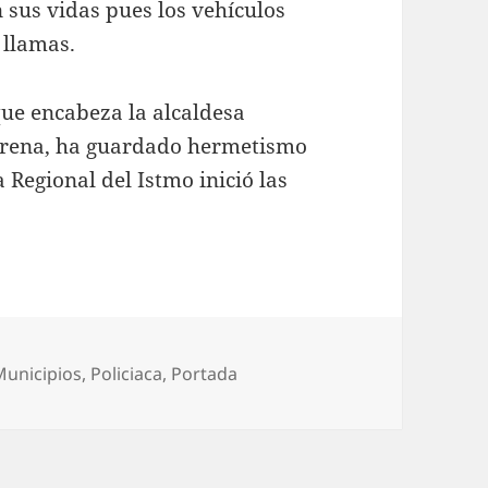
n sus vidas pues los vehículos
 llamas.
ue encabeza la alcaldesa
orena, ha guardado hermetismo
a Regional del Istmo inició las
ategorías
Municipios
,
Policiaca
,
Portada