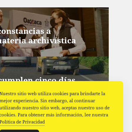
onstancias a
ateria archivística
 cumplen cinco días
Nuestro sitio web utiliza cookies para brindarte la
mejor experiencia. Sin embargo, al continuar
utilizando nuestro sitio web, aceptas nuestro uso de
cookies. Para obtener más información, lee nuestra
Política de Privacidad