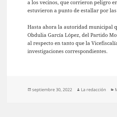
a los vecinos, que corrieron peligro e
estuvieron a punto de estallar por las
Hasta ahora la autoridad municipal q
Obdulia García López, del Partido M
al respecto en tanto que la Vicefiscalí
investigaciones correspondientes.
Publicado
Autor
C
septiembre 30, 2022
La redacción
el