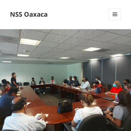
NSS Oaxaca
MENÚ
Y
WIDGETS