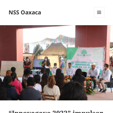
NSS Oaxaca
MENÚ
Y
WIDGETS