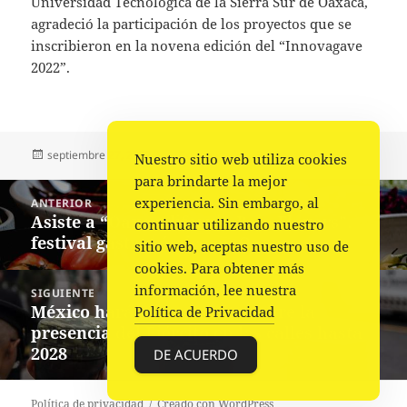
Universidad Tecnológica de la Sierra Sur de Oaxaca,
agradeció la participación de los proyectos que se
inscribieron en la novena edición del “Innovagave
2022”.
Publicado
Autor
Categorías
septiembre 27, 2022
Comunicado
Estado
,
Portada
Nuestro sitio web utiliza cookies
el
para brindarte la mejor
Navegación
experiencia. Sin embargo, al
ANTERIOR
de
Asiste a “Oaxacalifornia Baja Flavors”,
Entrada
continuar utilizando nuestro
entradas
festival gastronómico en Oaxaca
anterior:
sitio web, aceptas nuestro uso de
cookies. Para obtener más
información, lee nuestra
SIGUIENTE
México hará una consulta sobre la
Siguiente
Política de Privacidad
presencia del Ejército en las calles hasta
entrada:
2028
DE ACUERDO
Política de privacidad
Creado con WordPress