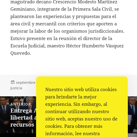
magistrado decano Crescencio Modesto Martínez
Geminiano, integrante de la Primera Sala Civil, se
plantearon las experiencias y propuestas para el
área civil y mercantil con criterios que aporten a
mejorar la labor de los organismos jurisdiccionales.
Estuvo presente en la reunión el director de la
Escuela Judicial, maestro Héctor Humberto Vásquez
Quevedo.
Publicado
Autor
Categorías
septiembre 15, 2022
Comunicado Poder Judicial
el
Justicia
Nuestro sitio web utiliza cookies
para brindarte la mejor
Navegación
experiencia. Sin embargo, al
ANTERIOR
de
Entrega Alejandro Murat boletas de
Entrada
continuar utilizando nuestro
entradas
libertad a personas indígenas de escasos
anterior:
sitio web, aceptas nuestro uso de
recursos
cookies. Para obtener más
información, lee nuestra