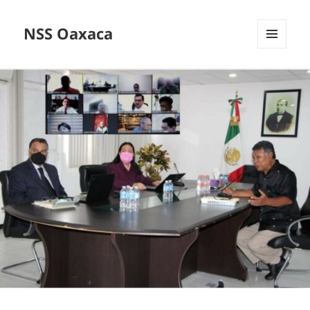
NSS Oaxaca
MENÚ
Y
WIDGETS