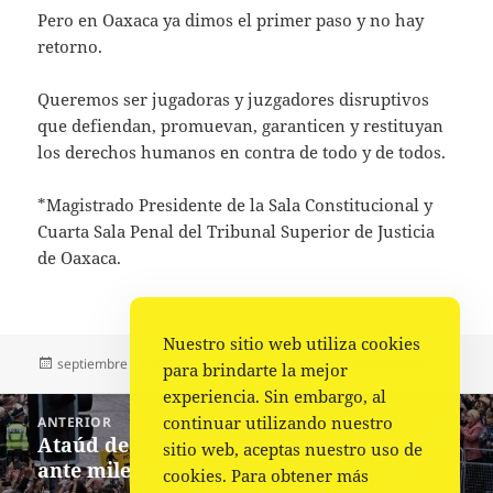
Pero en Oaxaca ya dimos el primer paso y no hay
retorno.
Queremos ser jugadoras y juzgadores disruptivos
que defiendan, promuevan, garanticen y restituyan
los derechos humanos en contra de todo y de todos.
*Magistrado Presidente de la Sala Constitucional y
Cuarta Sala Penal del Tribunal Superior de Justicia
de Oaxaca.
Nuestro sitio web utiliza cookies
Publicado
Autor
Categorías
septiembre 11, 2022
Moises Molina
Moises Molina
para brindarte la mejor
el
experiencia. Sin embargo, al
Navegación
continuar utilizando nuestro
ANTERIOR
de
Ataúd de Reina Isabel recorre Escocia
Entrada
sitio web, aceptas nuestro uso de
entradas
ante miles
anterior:
cookies. Para obtener más