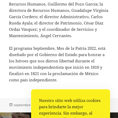
Recursos Humanos, Guillermo del Pozo García; la
directora de Recursos Humanos, Guadalupe Virginia
García Cordero; el director Administrativo, Carlos
Rueda Ayala; el director de Patrimonio, César Díaz
Ordaz Vásquez; y el coordinador de Servicios y
Mantenimiento, Ángel Cervantes.
El programa Septiembre, Mes de la Patria 2022, está
diseñado por el Gobierno del Estado para honrar a
los héroes que nos dieron libertad durante el
movimiento independentista que inició en 1810 y
finalizó en 1821 con la proclamación de México
como país independiente.
Nuestro sitio web utiliza cookies
Publicado
Autor
Categorías
septiembre 10, 2022
Comunicado
Estado
,
Portada
para brindarte la mejor
el
experiencia. Sin embargo, al
Navegación