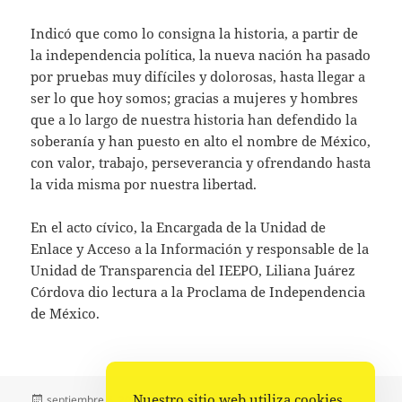
Indicó que como lo consigna la historia, a partir de
la independencia política, la nueva nación ha pasado
por pruebas muy difíciles y dolorosas, hasta llegar a
ser lo que hoy somos; gracias a mujeres y hombres
que a lo largo de nuestra historia han defendido la
soberanía y han puesto en alto el nombre de México,
con valor, trabajo, perseverancia y ofrendando hasta
la vida misma por nuestra libertad.
En el acto cívico, la Encargada de la Unidad de
Enlace y Acceso a la Información y responsable de la
Unidad de Transparencia del IEEPO, Liliana Juárez
Córdova dio lectura a la Proclama de Independencia
de México.
Nuestro sitio web utiliza cookies
Publicado
Autor
Categorías
septiembre 6, 2022
Comunicado IEEPO
Estado
,