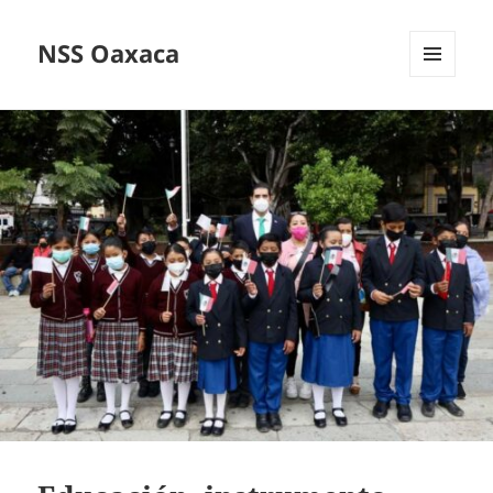
NSS Oaxaca
MENÚ
Y
WIDGETS