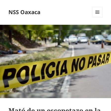
NSS Oaxaca
MENÚ
Y
WIDGETS
Mató de un escopetazo en la