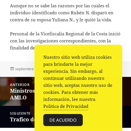
Aunque no se sabe las razones por las cuales el
individuo identificado como Rubén N. disparó en
contra de su esposa Yuliana N., y le quitó la vida.
Personal de la Vicefiscalía Regional de la Costa inició
con las investigaciones correspondientes, con la
finalidad de deslindar responsabilidades.
Nuestro sitio web utiliza cookies
para brindarte la mejor
Publicado
Autor
Categorías
septiembre 5, 2022
La redacción
Policiaca
,
Portada
experiencia. Sin embargo, al
el
continuar utilizando nuestro
Navegación
ANTERIOR
sitio web, aceptas nuestro uso de
de
Ministros no le tienen amor al pueblo.-
Entrada
cookies. Para obtener más
entradas
AMLO
anterior:
información, lee nuestra
Política de Privacidad
SIGUIENTE
Trafico de Migrantes
Siguiente
DE ACUERDO
entrada: