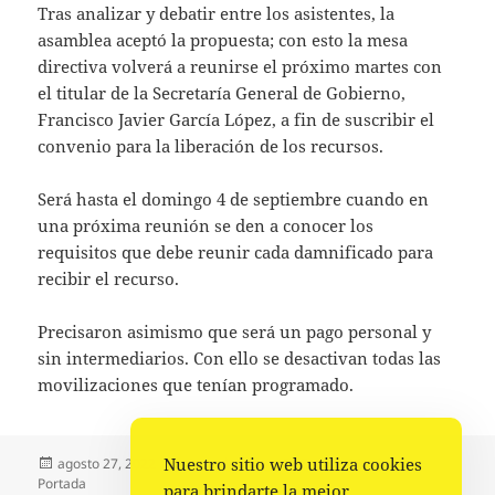
Tras analizar y debatir entre los asistentes, la
asamblea aceptó la propuesta; con esto la mesa
directiva volverá a reunirse el próximo martes con
el titular de la Secretaría General de Gobierno,
Francisco Javier García López, a fin de suscribir el
convenio para la liberación de los recursos.
Será hasta el domingo 4 de septiembre cuando en
una próxima reunión se den a conocer los
requisitos que debe reunir cada damnificado para
recibir el recurso.
Precisaron asimismo que será un pago personal y
sin intermediarios. Con ello se desactivan todas las
movilizaciones que tenían programado.
Nuestro sitio web utiliza cookies
Publicado
Autor
Categorías
agosto 27, 2022
La redacción
Estado
,
Municipios
,
el
Portada
para brindarte la mejor