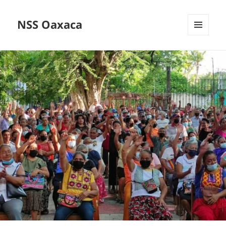
NSS Oaxaca
MENÚ
Y
WIDGETS