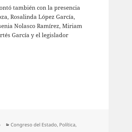
ontó también con la presencia
oza, Rosalinda López García,
esenia Nolasco Ramírez, Miriam
tés García y el legislador
Categorías
o
Congreso del Estado
,
Política
,