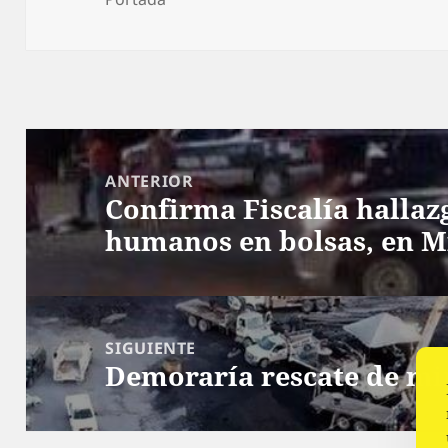
Navegación
de
ANTERIOR
Confirma Fiscalía hallaz
entradas
Entrada
humanos en bolsas, en M
anterior:
SIGUIENTE
Demoraría rescate de mi
Siguiente
entrada: