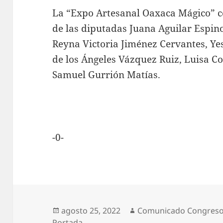
La “Expo Artesanal Oaxaca Mágico” c
de las diputadas Juana Aguilar Espin
Reyna Victoria Jiménez Cervantes, Y
de los Ángeles Vázquez Ruiz, Luisa Cor
Samuel Gurrión Matías.
-0-
Publicado
Autor
agosto 25, 2022
Comunicado Congres
el
Portada