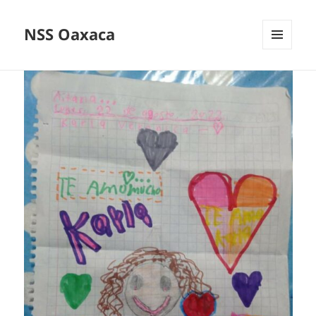
NSS Oaxaca
MENÚ
Y
WIDGETS