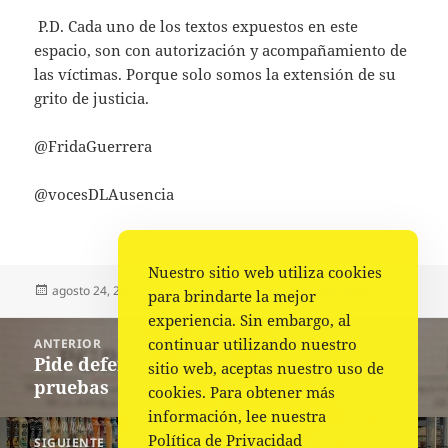
P.D. Cada uno de los textos expuestos en este
espacio, son con autorización y acompañamiento de
las víctimas. Porque solo somos la extensión de su
grito de justicia.
@FridaGuerrera
@vocesDLAusencia
Nuestro sitio web utiliza cookies
Publicado
Autor
Categorías
agosto 24, 2022
Frida Guerrera
Frida Guerrera
para brindarte la mejor
el
experiencia. Sin embargo, al
Navegación
continuar utilizando nuestro
ANTERIOR
de
Pide defensa de Murillo Karam invalidar
Entrada
sitio web, aceptas nuestro uso de
entradas
pruebas
anterior:
cookies. Para obtener más
información, lee nuestra
Política de Privacidad
SIGUIENTE