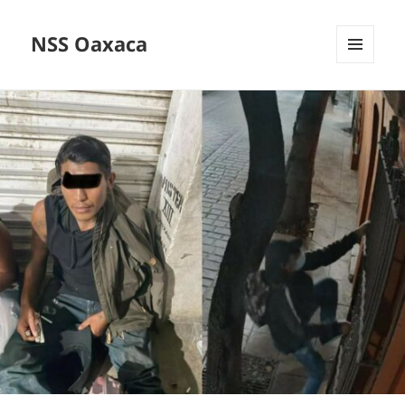
NSS Oaxaca
MENÚ
Y
WIDGETS