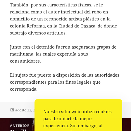
También, por sus características físicas, se le
relaciona como el autor intelectual del robo en
domicilio de un reconocido artista plástico en la
colonia Reforma, en la Ciudad de Oaxaca, de donde
sustrajo diversos artículos.
Junto con el detenido fueron asegurados grapas de
marihuana, las cuales expendía a sus
consumidores.
El sujeto fue puesto a disposición de las autoridades
correspondientes para los fines legales que
corresponda.
Publicado
Autor
Categorías
agosto 22, 2022
La redacción
Policiaca
,
Portada
Nuestro sitio web utiliza cookies
el
para brindarte la mejor
Navegación
experiencia. Sin embargo, al
ANTERIOR
de