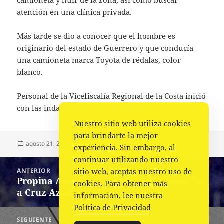
atención en una clínica privada.
Más tarde se dio a conocer que el hombre es
originario del estado de Guerrero y que conducía
una camioneta marca Toyota de rédalas, color
blanco.
Personal de la Vicefiscalía Regional de la Costa inició
con las indagatorias correspondientes.
Nuestro sitio web utiliza cookies
para brindarte la mejor
Publicado
Autor
Categorías
agosto 21, 2022
La redacción
Policiaca
experiencia. Sin embargo, al
el
continuar utilizando nuestro
Navegación
ANTERIOR
sitio web, aceptas nuestro uso de
de
Propina América histórica goleada de 7-0
Entrada
cookies. Para obtener más
entradas
a Cruz Azul
anterior:
información, lee nuestra
Política de Privacidad
SIGUIENTE