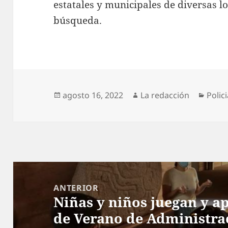
estatales y municipales de diversas lo
búsqueda.
Publicado
Autor
Categ
agosto 16, 2022
La redacción
Polic
el
Navegación
de
ANTERIOR
Niñas y niños juegan y a
entradas
Entrada
de Verano de Administra
anterior: