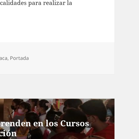
calidades para realizar la
orías
iaca
,
Portada
prenden en los Cursos
ción