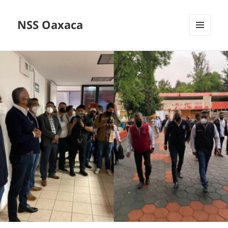
NSS Oaxaca
MENÚ
Y
WIDGETS