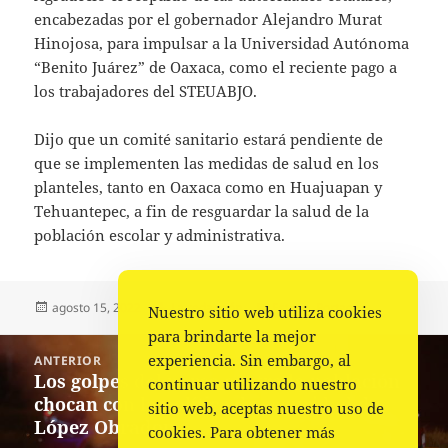
encabezadas por el gobernador Alejandro Murat
Hinojosa, para impulsar a la Universidad Autónoma
“Benito Juárez” de Oaxaca, como el reciente pago a
los trabajadores del STEUABJO.
Dijo que un comité sanitario estará pendiente de
que se implementen las medidas de salud en los
planteles, tanto en Oaxaca como en Huajuapan y
Tehuantepec, a fin de resguardar la salud de la
población escolar y administrativa.
Publicado
Autor
Categorías
agosto 15, 2022
La redacción
Estado
,
Portada
Nuestro sitio web utiliza cookies
el
para brindarte la mejor
Navegación
experiencia. Sin embargo, al
ANTERIOR
de
Los golpes del narco contra la población
Entrada
continuar utilizando nuestro
entradas
chocan con la política de seguridad de
anterior:
sitio web, aceptas nuestro uso de
López Obrador
cookies. Para obtener más