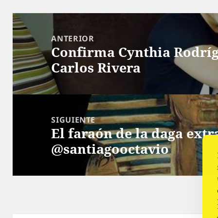
Navegación
de
ANTERIOR
Confirma Cynthia Rodríg
entradas
Entrada
Carlos Rivera
anterior:
SIGUIENTE
El faraón de la daga extr
Siguiente
@santiagooctavio
entrada: