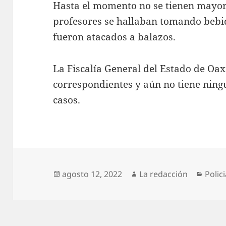
Hasta el momento no se tienen mayor
profesores se hallaban tomando beb
fueron atacados a balazos.
La Fiscalía General del Estado de Oaxa
correspondientes y aún no tiene ning
casos.
Publicado
Autor
Categ
agosto 12, 2022
La redacción
Polic
el