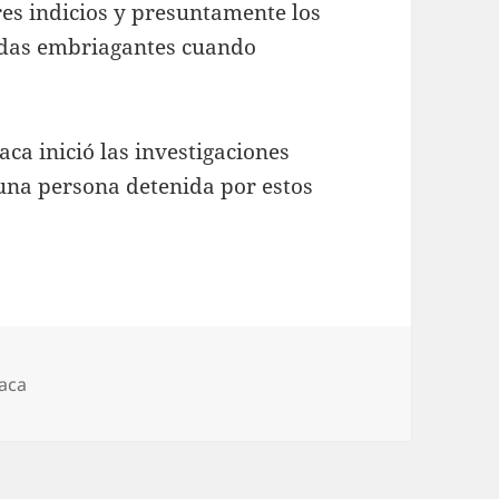
es indicios y presuntamente los
idas embriagantes cuando
ca inició las investigaciones
una persona detenida por estos
orías
iaca