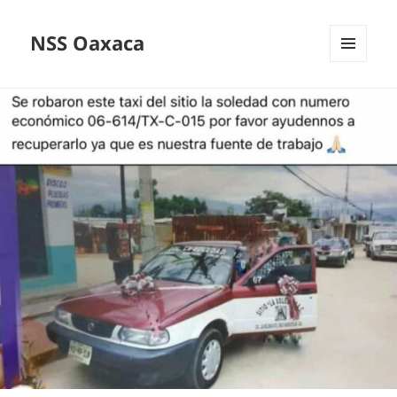
NSS Oaxaca
MENÚ
Y
WIDGETS