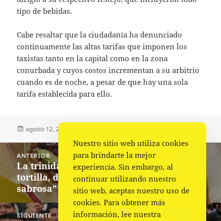
tipo de bebidas.
Cabe resaltar que la ciudadanía ha denunciado
continuamente las altas tarifas que imponen los
taxistas tanto en la capital como en la zona
conurbada y cuyos costos incrementan a su arbitrio
cuando es de noche, a pesar de que hay una sola
tarifa establecida para ello.
Publicado
Autor
Categorías
agosto 12, 2022
La redacción
Policiaca
,
Portada
el
Nuestro sitio web utiliza cookies
Navegación
para brindarte la mejor
ANTERIOR
de
La trinidad del taco perfecto: “Buena
Entrada
experiencia. Sin embargo, al
entradas
tortilla, delicioso relleno y una salsa
anterior:
continuar utilizando nuestro
sabrosa”
sitio web, aceptas nuestro uso de
cookies. Para obtener más
información, lee nuestra
SIGUIENTE