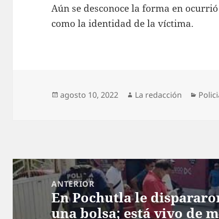
Aún se desconoce la forma en ocurrió
como la identidad de la víctima.
Publicado
Autor
Categ
agosto 10, 2022
La redacción
Polic
el
Navegación
de
ANTERIOR
En Pochutla le dispararo
entradas
Entrada
una bolsa; está vivo de 
anterior: