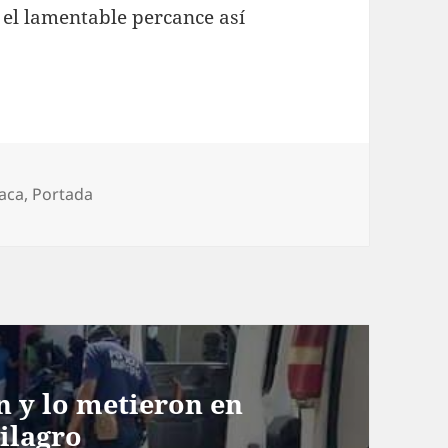
 el lamentable percance así
orías
iaca
,
Portada
n y lo metieron en
milagro