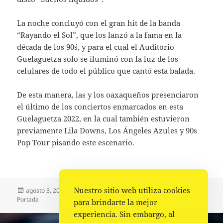
La noche concluyó con el gran hit de la banda
“Rayando el Sol”, que los lanzó a la fama en la
década de los 90´s, y para el cual el Auditorio
Guelaguetza solo se iluminó con la luz de los
celulares de todo el público que cantó esta balada.
De esta manera, las y los oaxaqueños presenciaron
el último de los conciertos enmarcados en esta
Guelaguetza 2022, en la cual también estuvieron
previamente Lila Downs, Los Ángeles Azules y 90s
Pop Tour pisando este escenario.
Nuestro sitio web utiliza cookies
Publicado
Autor
Categorías
agosto 3, 2022
Comunicado Gobierno
Gobierno
,
el
Portada
para brindarte la mejor
experiencia. Sin embargo, al
Navegación