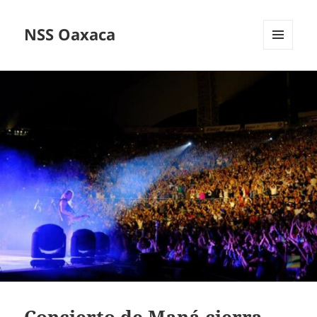
NSS Oaxaca
MENÚ
Y
WIDGETS