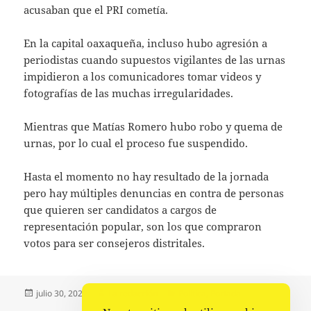
acusaban que el PRI cometía.
En la capital oaxaqueña, incluso hubo agresión a
periodistas cuando supuestos vigilantes de las urnas
impidieron a los comunicadores tomar videos y
fotografías de las muchas irregularidades.
Mientras que Matías Romero hubo robo y quema de
urnas, por lo cual el proceso fue suspendido.
Hasta el momento no hay resultado de la jornada
pero hay múltiples denuncias en contra de personas
que quieren ser candidatos a cargos de
representación popular, son los que compraron
votos para ser consejeros distritales.
Publicado
Autor
Categorías
julio 30, 2022
La redacción
Política
,
Portada
el